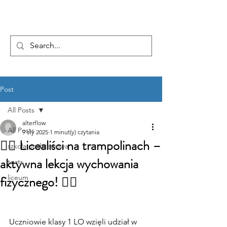
...AD ASTRA
Post
All Posts
alterflow
All Posts
9 sty 2025
1 minut(y) czytania
🏋️‍♀️ Licealiści na trampolinach –
szkoła podstawowa
aktywna lekcja wychowania
teatr
fizycznego! 🤸‍♂️
liceum
Uczniowie klasy 1 LO wzięli udział w 