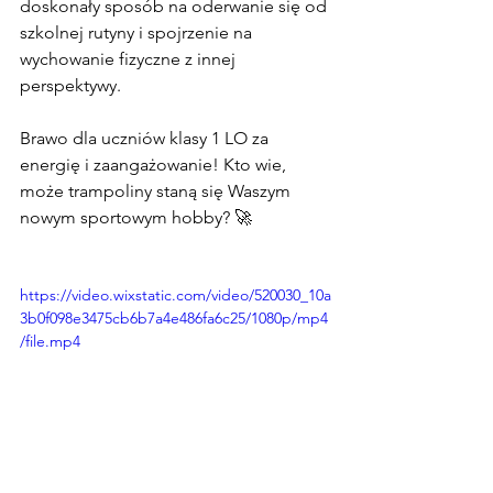
doskonały sposób na oderwanie się od 
szkolnej rutyny i spojrzenie na 
wychowanie fizyczne z innej 
perspektywy.
Brawo dla uczniów klasy 1 LO za 
energię i zaangażowanie! Kto wie, 
może trampoliny staną się Waszym 
nowym sportowym hobby? 🚀
https://video.wixstatic.com/video/520030_10a
3b0f098e3475cb6b7a4e486fa6c25/1080p/mp4
/file.mp4