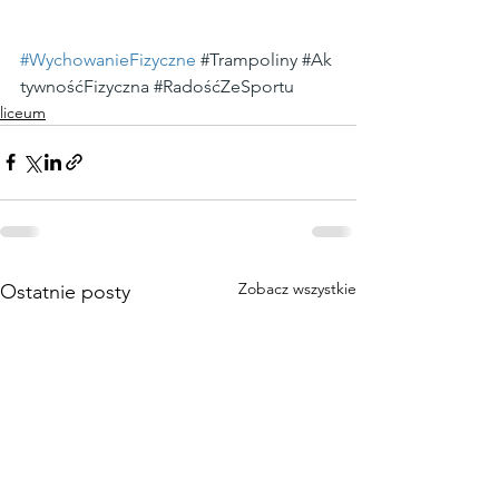
#WychowanieFizyczne
#Trampoliny
#Ak
tywnośćFizyczna
#RadośćZeSportu
liceum
Zobacz wszystkie
Ostatnie posty