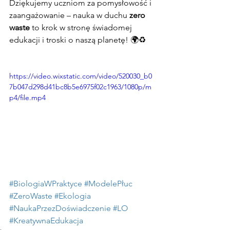
Dziękujemy uczniom za pomysłowość i 
zaangażowanie – nauka w duchu 
zero 
waste
 to krok w stronę świadomej 
edukacji i troski o naszą planetę! 🌍♻️
https://video.wixstatic.com/video/520030_b0
7b047d298d41bc8b5e6975f02c1963/1080p/m
p4/file.mp4
#BiologiaWPraktyce
#ModelePłuc
#ZeroWaste
#Ekologia
#NaukaPrzezDoświadczenie
#LO
#KreatywnaEdukacja