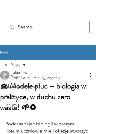
...AD ASTRA
Post
All Posts
alterflow
All Posts
28 lut 2025
1 minut(y) czytania
🫁 Modele płuc – biologia w
szkoła podstawowa
praktyce, w duchu zero
teatr
waste! 🌱♻️
liceum
Podczas zajęć biologii w naszym 
liceum uczniowie mieli okazję stworzyć 