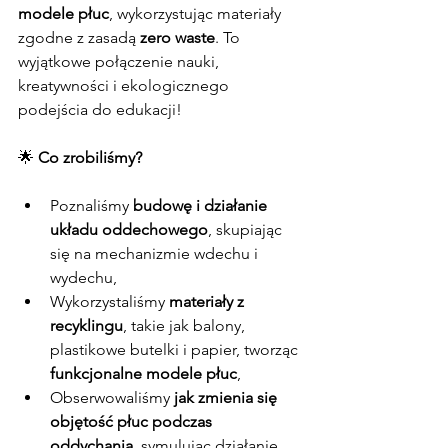
modele płuc
, wykorzystując materiały 
zgodne z zasadą 
zero waste
. To 
wyjątkowe połączenie nauki, 
kreatywności i ekologicznego 
podejścia do edukacji!
🌟 
Co zrobiliśmy?
Poznaliśmy 
budowę i działanie 
układu oddechowego
, skupiając 
się na mechanizmie wdechu i 
wydechu,
Wykorzystaliśmy 
materiały z 
recyklingu
, takie jak balony, 
plastikowe butelki i papier, tworząc 
funkcjonalne modele płuc
,
Obserwowaliśmy 
jak zmienia się 
objętość płuc podczas 
oddychania
, symulując działanie 