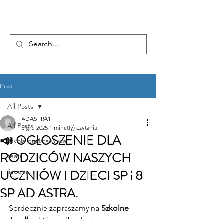
...AD ASTRA
Post
All Posts
ADASTRA1
All Posts
5 gru 2025
1 minut(y) czytania
📣 OGŁOSZENIE DLA
szkoła podstawowa
RODZICÓW NASZYCH
teatr
UCZNIÓW I DZIECI SP i 8
liceum
SP AD ASTRA.
Serdecznie zapraszamy na 
Szkolne 