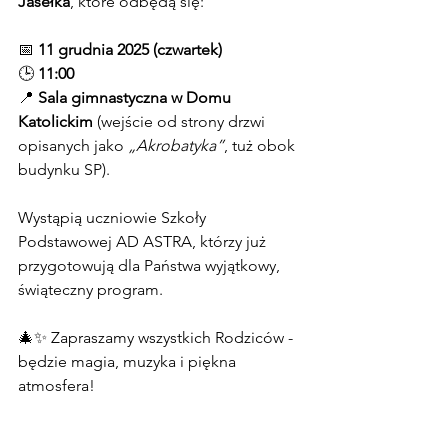
Jasełka
, które odbędą się:
📅 
11 grudnia 2025 (czwartek)
🕒 
11:00
📍 
Sala gimnastyczna w Domu 
Katolickim 
(wejście od strony drzwi 
opisanych jako 
„Akrobatyka”
, tuż obok 
budynku SP).
Wystąpią uczniowie Szkoły 
Podstawowej AD ASTRA, którzy już 
przygotowują dla Państwa wyjątkowy, 
świąteczny program.
🎄✨ Zapraszamy wszystkich Rodziców - 
będzie magia, muzyka i piękna 
atmosfera!