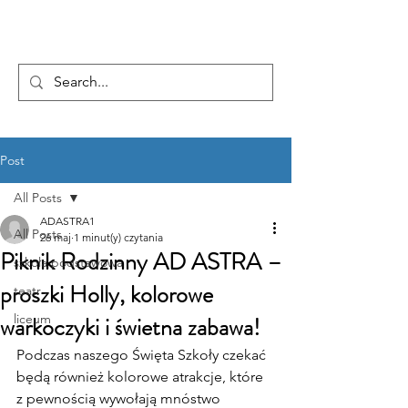
...AD ASTRA
Post
All Posts
ADASTRA1
All Posts
26 maj
1 minut(y) czytania
Piknik Rodzinny AD ASTRA –
szkoła podstawowa
proszki Holly, kolorowe
teatr
warkoczyki i świetna zabawa!
liceum
Podczas naszego Święta Szkoły czekać 
będą również kolorowe atrakcje, które 
z pewnością wywołają mnóstwo 