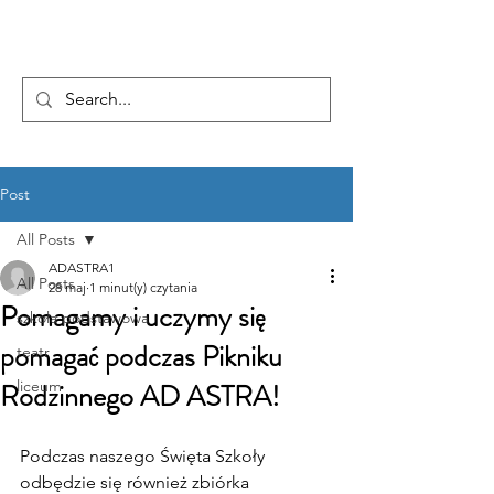
...AD ASTRA
Post
All Posts
ADASTRA1
All Posts
28 maj
1 minut(y) czytania
Pomagamy i uczymy się
szkoła podstawowa
pomagać podczas Pikniku
teatr
Rodzinnego AD ASTRA!
liceum
Podczas naszego Święta Szkoły 
odbędzie się również zbiórka 