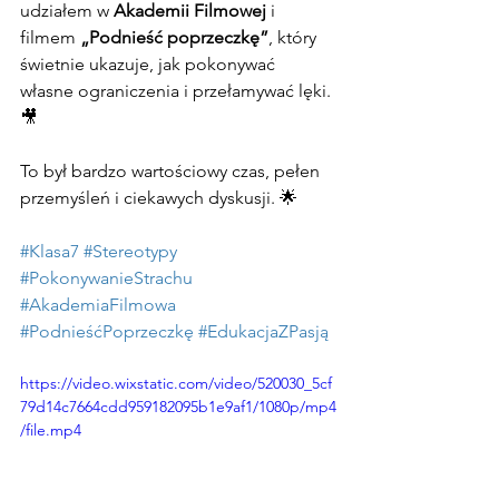
udziałem w 
Akademii Filmowej
 i 
filmem 
„Podnieść poprzeczkę”
, który 
świetnie ukazuje, jak pokonywać 
własne ograniczenia i przełamywać lęki. 
🎥
To był bardzo wartościowy czas, pełen 
przemyśleń i ciekawych dyskusji. 🌟
#Klasa7
#Stereotypy
#PokonywanieStrachu
#AkademiaFilmowa
#PodnieśćPoprzeczkę
#EdukacjaZPasją
https://video.wixstatic.com/video/520030_5cf
79d14c7664cdd959182095b1e9af1/1080p/mp4
/file.mp4