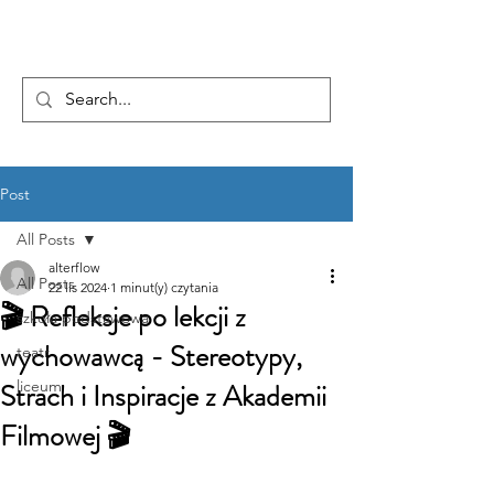
...AD ASTRA
Post
All Posts
alterflow
All Posts
22 lis 2024
1 minut(y) czytania
🎬 Refleksje po lekcji z
szkoła podstawowa
wychowawcą - Stereotypy,
teatr
Strach i Inspiracje z Akademii
liceum
Filmowej 🎬