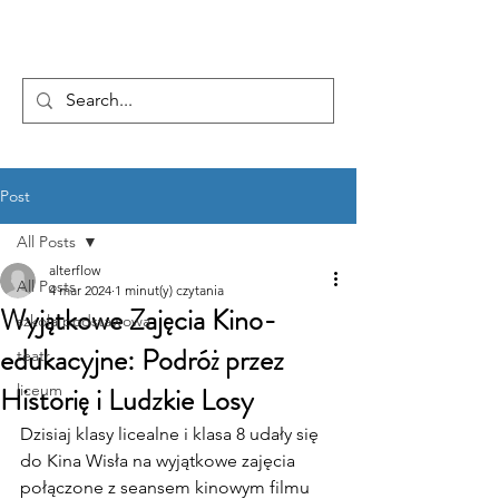
...AD ASTRA
Post
All Posts
alterflow
All Posts
4 mar 2024
1 minut(y) czytania
Wyjątkowe Zajęcia Kino-
szkoła podstawowa
edukacyjne: Podróż przez
teatr
Historię i Ludzkie Losy
liceum
Dzisiaj klasy licealne i klasa 8 udały się 
do Kina Wisła na wyjątkowe zajęcia 
połączone z seansem kinowym filmu 