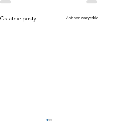
Zobacz wszystkie
Ostatnie posty
Lista podręczników i ćwiczeń
do Liceum