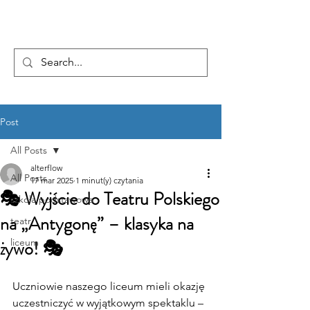
...AD ASTRA
Post
All Posts
alterflow
All Posts
17 mar 2025
1 minut(y) czytania
🎭 Wyjście do Teatru Polskiego
szkoła podstawowa
na „Antygonę” – klasyka na
teatr
żywo! 🎭
liceum
Uczniowie naszego liceum mieli okazję 
uczestniczyć w wyjątkowym spektaklu – 