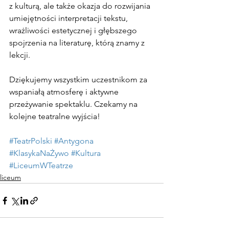
z kulturą, ale także okazja do rozwijania 
umiejętności interpretacji tekstu, 
wrażliwości estetycznej i głębszego 
spojrzenia na literaturę, którą znamy z 
lekcji.
Dziękujemy wszystkim uczestnikom za 
wspaniałą atmosferę i aktywne 
przeżywanie spektaklu. Czekamy na 
kolejne teatralne wyjścia!
#TeatrPolski
#Antygona
#KlasykaNaŻywo
#Kultura
#LiceumWTeatrze
liceum