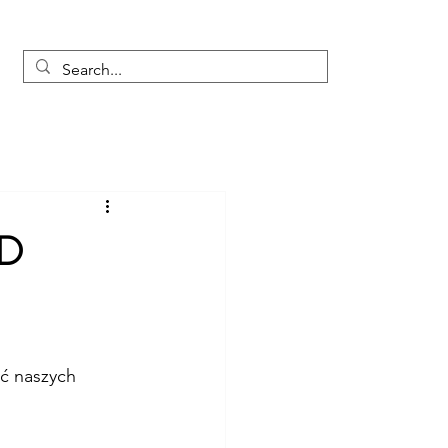
ia
zajęcia
zapisy
kontakt
Blog
AD
ć naszych 