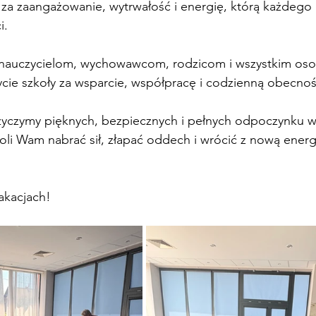
a zaangażowanie, wytrwałość i energię, którą każdego d
i.
 nauczycielom, wychowawcom, rodzicom i wszystkim os
ie szkoły za wsparcie, współpracę i codzienną obecnoś
yczymy pięknych, bezpiecznych i pełnych odpoczynku wa
li Wam nabrać sił, złapać oddech i wrócić z nową energi
akacjach!