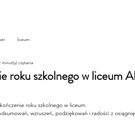
Home
o nas
programy wsparc
atr
liceum
1 minut(y) czytania
ie roku szkolnego w liceum 
akończenie roku szkolnego w liceum. 
podsumowań, wzruszeń, podziękowań i radości z osiągnię