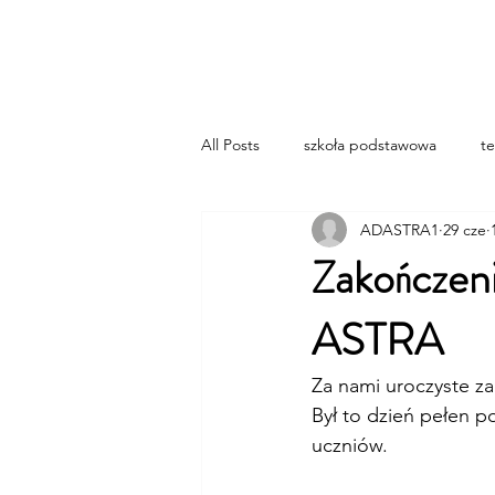
...AD ASTRA
All Posts
szkoła podstawowa
te
ADASTRA1
29 cze
Zakończen
ASTRA
Za nami uroczyste z
Był to dzień pełen 
uczniów.