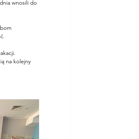
nia wnosili do 
obom 
ć.
kacji. 
ą na kolejny 