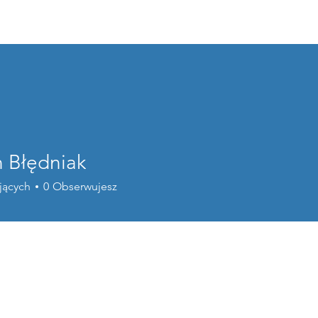
Home
o nas
programy wsparc
n Błędniak
jących
0
Obserwujesz