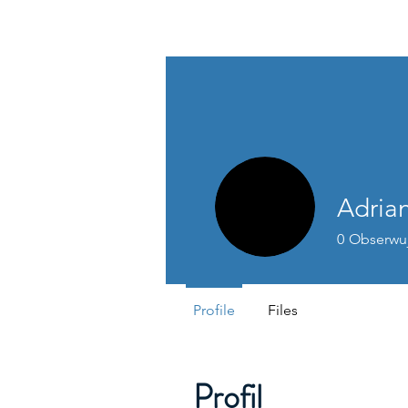
...AD ASTRA
Adria
0
Obserwu
Profile
Files
Profil