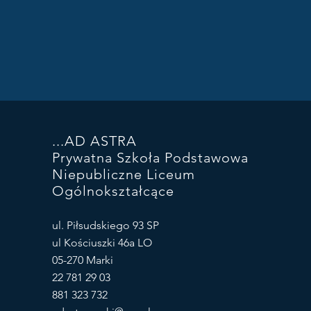
...AD ASTRA
Prywatna Szkoła Podstawowa
Niepubliczne Liceum
Ogólnokształcące
ul. Piłsudskiego 93 SP
ul Kościuszki 46a LO
05-270 Marki
22 781 29 03
881 323 732