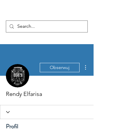
...AD ASTRA
Więcej działań
Obserwuj
Rendy Elfarisa
Profil