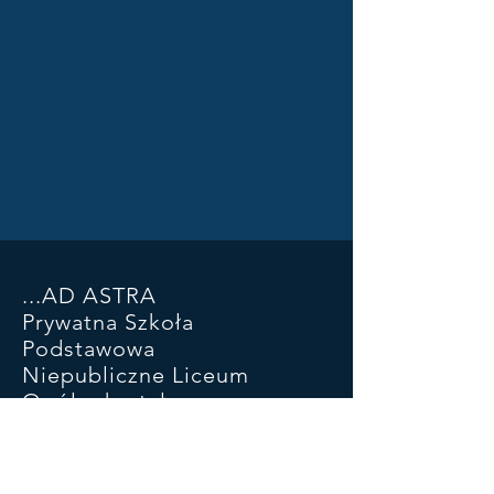
...AD ASTRA
Prywatna Szkoła
Podstawowa
Niepubliczne Liceum
Ogólnokształcące
ul. Piłsudskiego 93 SP
ul Kościuszki 46a LO