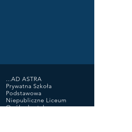
...AD ASTRA
Prywatna Szkoła
Podstawowa
Niepubliczne Liceum
Ogólnokształcące
ul. Piłsudskiego 93 SP
ul Kościuszki 46a LO