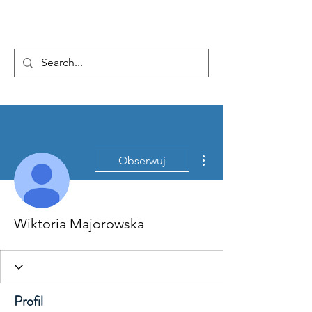
...AD ASTRA
Więcej działań
Obserwuj
Wiktoria Majorowska
Profil