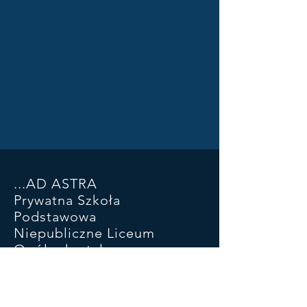
...AD ASTRA
Prywatna Szkoła
Podstawowa
Niepubliczne Liceum
Ogólnokształcące
ul. Piłsudskiego 93 SP
ul Kościuszki 46a LO