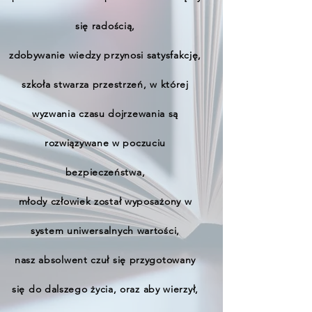
się radością,
zdobywanie wiedzy przynosi satysfakcję,
szkoła stwarza przestrzeń, w której
wyzwania czasu dojrzewania są
rozwiązywane w poczuciu
bezpieczeństwa,
młody człowiek został wyposażony w
system uniwersalnych wartości,
nasz absolwent czuł się przygotowany
się do dalszego życia, oraz aby wierzył,