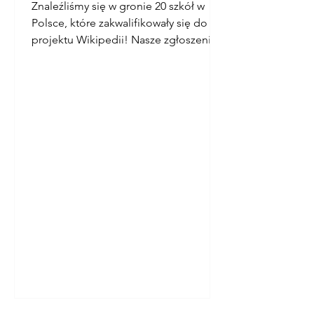
Znaleźliśmy się w gronie 20 szkół w
Polsce, które zakwalifikowały się do
projektu Wikipedii! Nasze zgłoszenie
zostało bardzo wysoko ocenione, z
czego jesteśmy niezwykle dumni. 👏
Poniżej znajdziecie szczegóły:
https://www.facebook.com/share/p/17
yWA65rXp/