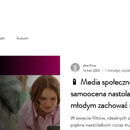
Home
o nas
programy wsparc
atr
liceum
alterflow
16 kwi 2025
1 minut(y) czyta
📱 Media społeczn
samoocena nastol
młodym zachować
W świecie filtrów, idealnych 
piękna nastolatkom coraz tru