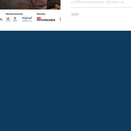
od kreowanego obrazu w...