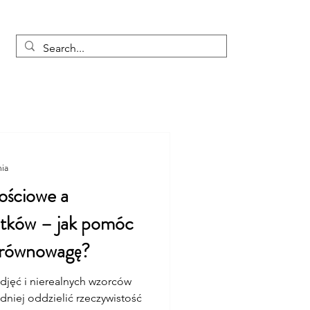
ia
zajęcia
zapisy
kontakt
Blog
nia
ościowe a
atków – jak pomóc
 równowagę?
zdjęć i nierealnych wzorców
dniej oddzielić rzeczywistość