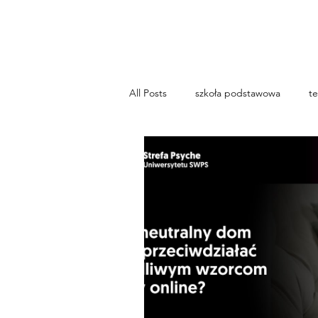
...AD ASTRA
All Posts
szkoła podstawowa
te