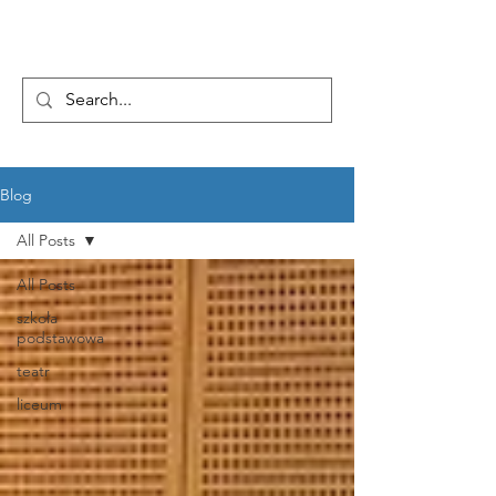
...AD ASTRA
Blog
All Posts
All Posts
szkoła
podstawowa
teatr
liceum