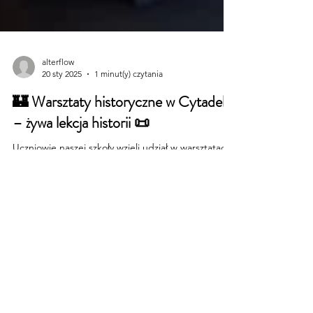
alterflow
20 sty 2025
1 minut(y) czytania
🏰 Warsztaty historyczne w Cytadeli
– żywa lekcja historii 📜
Uczniowie naszej szkoły wzięli udział w warsztatach
historycznych w wyjątkowym miejscu – Cytadeli. To
była niepowtarzalna okazja, by...