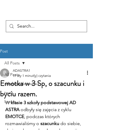
...AD ASTRA
Post
All Posts
ADASTRA1
All Posts
17 sty
1 minut(y) czytania
Emotka w 3 Sp, o szacunku i
szkoła podstawowa
byciu razem.
teatr
liceum
W 
klasie 3 szkoły podstawowej AD 
ASTRA
 odbyły się zajęcia z cyklu 
EMOTCE
, podczas których 
rozmawialiśmy o 
szacunku
 do siebie, 