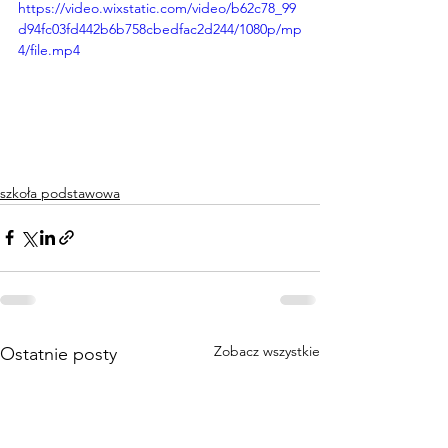
https://video.wixstatic.com/video/b62c78_99
d94fc03fd442b6b758cbedfac2d244/1080p/mp
4/file.mp4
szkoła podstawowa
Zobacz wszystkie
Ostatnie posty