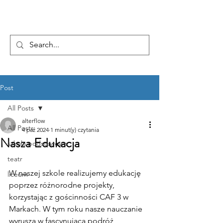
...AD ASTRA
Post
All Posts
alterflow
All Posts
4 paź 2024
1 minut(y) czytania
Nasza Edukacja
szkoła podstawowa
teatr
W naszej szkole realizujemy edukację 
liceum
poprzez różnorodne projekty, 
korzystając z gościnności CAF 3 w 
Markach. W tym roku nasze nauczanie 
wyrusza w fascynującą podróż 