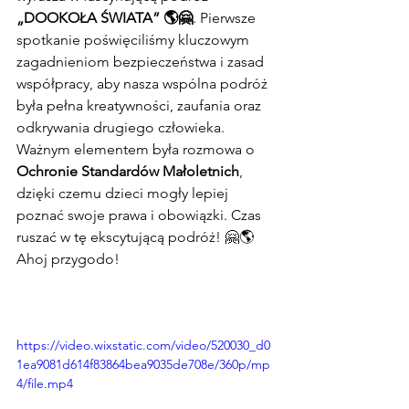
„DOOKOŁA ŚWIATA” 🌎🤗
. Pierwsze 
spotkanie poświęciliśmy kluczowym 
zagadnieniom bezpieczeństwa i zasad 
współpracy, aby nasza wspólna podróż 
była pełna kreatywności, zaufania oraz 
odkrywania drugiego człowieka. 
Ważnym elementem była rozmowa o 
Ochronie Standardów Małoletnich
, 
dzięki czemu dzieci mogły lepiej 
poznać swoje prawa i obowiązki. Czas 
ruszać w tę ekscytującą podróż! 🤗🌎 
Ahoj przygodo!
https://video.wixstatic.com/video/520030_d0
1ea9081d614f83864bea9035de708e/360p/mp
4/file.mp4