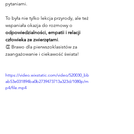
pytaniami.
To była nie tylko lekcja przyrody, ale też 
wspaniała okazja do rozmowy o 
odpowiedzialności, empatii i relacji 
człowieka ze zwierzętami
.
👏 Brawo dla pierwszoklasistów za 
zaangażowanie i ciekawość świata!
https://video.wixstatic.com/video/520030_bb
ab53e031894ba0b2739473713a323d/1080p/m
p4/file.mp4