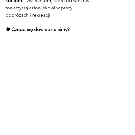
koniom
 – zwierzętom, które od wieków 
towarzyszą człowiekowi w pracy, 
podróżach i rekreacji.
🧠 
Czego się dowiedzieliśmy?