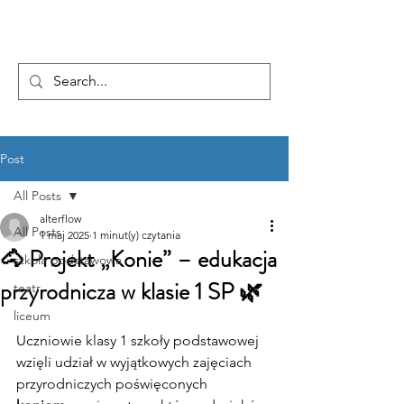
...AD ASTRA
Post
All Posts
alterflow
All Posts
1 maj 2025
1 minut(y) czytania
🐴 Projekt „Konie” – edukacja
szkoła podstawowa
przyrodnicza w klasie 1 SP 🌿
teatr
liceum
Uczniowie klasy 1 szkoły podstawowej 
wzięli udział w wyjątkowych zajęciach 
przyrodniczych poświęconych 