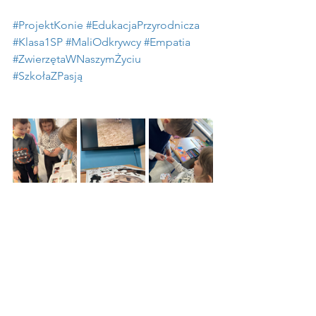
#ProjektKonie
#EdukacjaPrzyrodnicza
#Klasa1SP
#MaliOdkrywcy
#Empatia
#ZwierzętaWNaszymŻyciu
#SzkołaZPasją