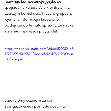
rozwinąć kompetencje językowe
 i 
spojrzeć na kulturę Wielkiej Brytanii w 
szerszym kontekście. Praca w grupach, 
wymiana informacji i kreatywne 
podejście do tematu sprawiły, że nauka 
stała się inspirującą przygodą!
https://video.wixstatic.com/video/520030_d5
17752298c54095927dedae5d2bb7c7/1080p/m
p4/file.mp4
Dziękujemy uczniom za ich 
zaangażowanie i pomysłowość – to 