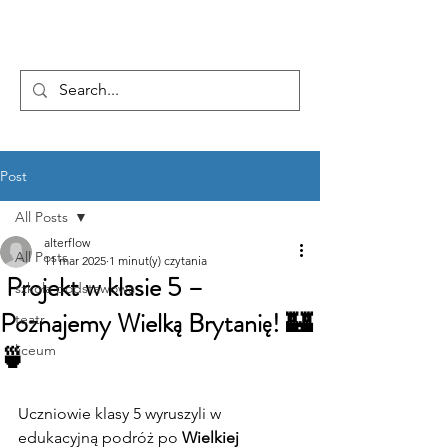
...AD ASTRA
Post
All Posts
alterflow
All Posts
11 mar 2025
1 minut(y) czytania
Projekt w klasie 5 –
szkoła podstawowa
Poznajemy Wielką Brytanię! 🏰
teatr
🍵
liceum
Uczniowie klasy 5 wyruszyli w 
edukacyjną podróż po 
Wielkiej 