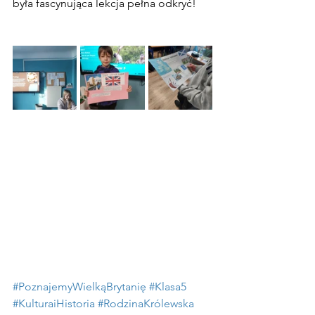
była fascynująca lekcja pełna odkryć!
#PoznajemyWielkąBrytanię
#Klasa5
#KulturaiHistoria
#RodzinaKrólewska