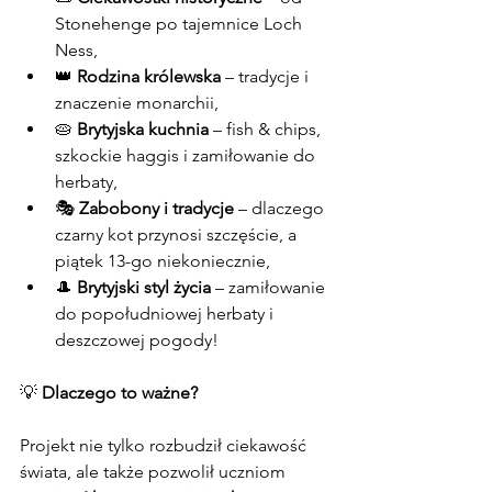
Stonehenge po tajemnice Loch 
Ness,
👑 
Rodzina królewska
 – tradycje i 
znaczenie monarchii,
🥧 
Brytyjska kuchnia
 – fish & chips, 
szkockie haggis i zamiłowanie do 
herbaty,
🎭 
Zabobony i tradycje
 – dlaczego 
czarny kot przynosi szczęście, a 
piątek 13-go niekoniecznie,
🎩 
Brytyjski styl życia
 – zamiłowanie 
do popołudniowej herbaty i 
deszczowej pogody!
💡 
Dlaczego to ważne?
Projekt nie tylko rozbudził ciekawość 
świata, ale także pozwolił uczniom 