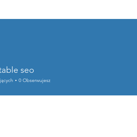
Home
o nas
programy wsparc
table seo
jących
0
Obserwujesz