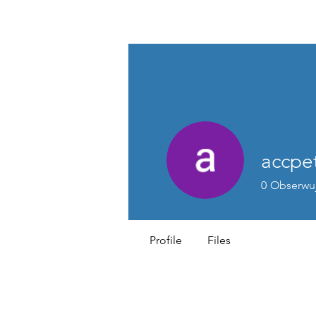
...AD ASTRA
accpe
0
Obserwu
Profile
Files