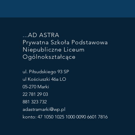
...AD ASTRA
Prywatna Szkoła Podstawowa
Niepubliczne Liceum
Ogólnokształcące
ul. Piłsudskiego 93 SP
ul Kościuszki 46a LO
05-270 Marki
22 781 29 03
881 323 732
adastramarki@wp.pl
konto: 47 1050 1025 1000 0090 6601 7816