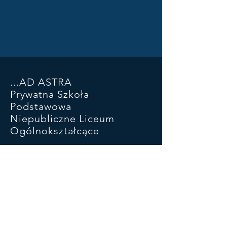
...AD ASTRA
Prywatna Szkoła
Podstawowa
Niepubliczne Liceum
Ogólnokształcące
ul. Piłsudskiego 93 SP
ul Kościuszki 46a LO
05-270 Marki
22 781 29 03
881 323 732
adastramarki@wp.pl
konto:
47 1050 1025 1000
0090 6601