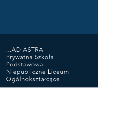
...AD ASTRA
Prywatna Szkoła
Podstawowa
Niepubliczne Liceum
Ogólnokształcące
ul. Piłsudskiego 93 SP
ul Kościuszki 46a LO
05-270 Marki
22 781 29 03
881 323 732
adastramarki@wp.pl
konto:
47 1050 1025 1000
0090 6601