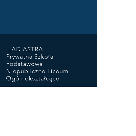
...AD ASTRA
Prywatna Szkoła
Podstawowa
Niepubliczne Liceum
Ogólnokształcące
ul. Piłsudskiego 93 SP
ul Kościuszki 46a LO
05-270 Marki
22 781 29 03
881 323 732
adastramarki@wp.pl
konto:
47 1050 1025 1000
0090 6601