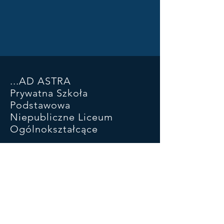
...AD ASTRA
Prywatna Szkoła
Podstawowa
Niepubliczne Liceum
Ogólnokształcące
ul. Piłsudskiego 93 SP
ul Kościuszki 46a LO
05-270 Marki
22 781 29 03
881 323 732
adastramarki@wp.pl
konto:
47 1050 1025 1000
0090 6601