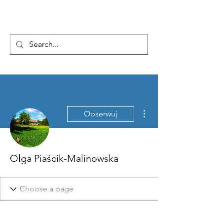
...AD ASTRA
Więcej działań
Obserwuj
Olga Piaścik-Malinowska