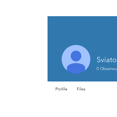
...AD ASTRA
Sviato
0
Obserwu
Profile
Files