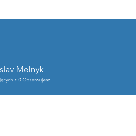
Home
o nas
programy wsparc
slav Melnyk
jących
0
Obserwujesz