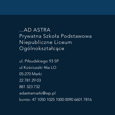
...AD ASTRA
Prywatna Szkoła Podstawowa
Niepubliczne Liceum
Ogólnokształcące
ul. Piłsudskiego 93 SP
ul Kościuszki 46a LO
05-270 Marki
22 781 29 03
881 323 732
adastramarki@wp.pl
konto: 47 1050 1025 1000 0090 6601 7816