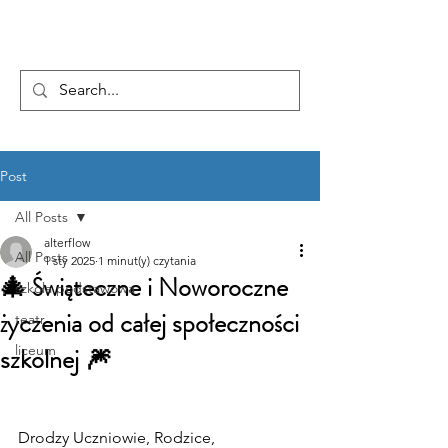
...AD ASTRA
Post
All Posts
alterflow
All Posts
1 sty 2025
1 minut(y) czytania
🎄 Świąteczne i Noworoczne
szkoła podstawowa
życzenia od całej społeczności
teatr
szkolnej 🎆
liceum
Drodzy Uczniowie, Rodzice, 