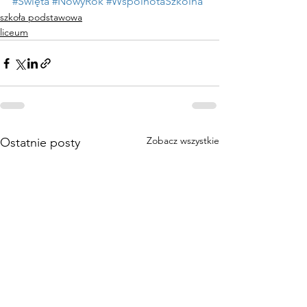
#Święta
#NowyRok
#WspólnotaSzkolna
szkoła podstawowa
liceum
Zobacz wszystkie
Ostatnie posty