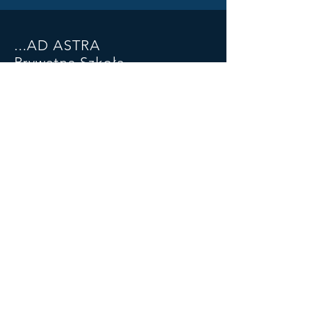
...AD ASTRA
Prywatna Szkoła
Podstawowa
Niepubliczne Liceum
Ogólnokształcące
ul. Piłsudskiego 93 SP
ul Kościuszki 46a LO
05-270 Marki
22 781 29 03
881 323 732
adastramarki@wp.pl
konto:
47 1050 1025 1000
0090 6601
7816
SOCIALS