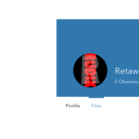
...AD ASTRA
Retaw
0
Obserwu
Profile
Files