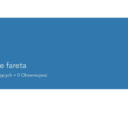
Home
o nas
programy wsparc
e fareta
jących
0
Obserwujesz